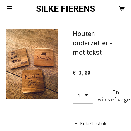
SILKE FIERENS
Ga
direct
naar
Houten
de
onderzetter -
hoofdinhoud
met tekst
€ 3,00
In
winkelwage
Enkel stuk