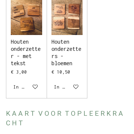
Houten
Houten
onderzette
onderzette
r - met
rs -
tekst
bloemen
€ 3,00
€ 10,50
In winkelwagen
In winkelwagen
K A A R T V O O R T O P L E E R K R A
C H T