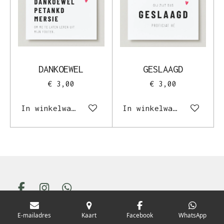
DANKOEWEL
GESLAAGD
€ 3,00
€ 3,00
In winkelwagen
In winkelwagen
F
I
W
a
n
h
© 2023 - 2026 Silke Fierens
c
s
a
E-mailadres
Kaart
Facebook
WhatsApp
e
t
t