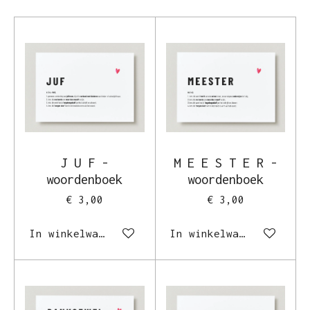
J U F -
M E E S T E R -
woordenboek
woordenboek
€ 3,00
€ 3,00
In winkelwagen
In winkelwagen