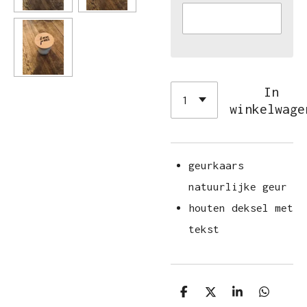
In
winkelwage
geurkaars
natuurlijke geur
houten deksel met
tekst
D
D
S
D