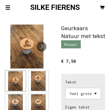
SILKE FIERENS
Ga
direct
naar
Geurkaars
de
Natuur met tekst
hoofdinhoud
Nieuw!
€ 7,50
Tekst
Eigen tekst