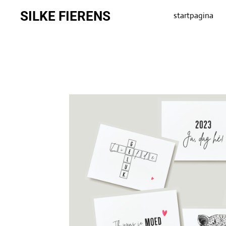
Ga
SILKE FIERENS
startpagina
direct
naar
de
hoofdinhoud