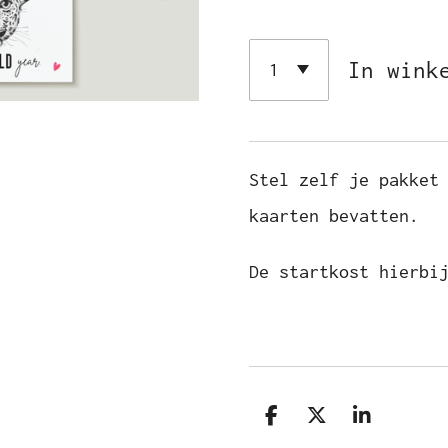
In wink
Stel zelf je pakket
kaarten bevatten.
De startkost hierbi
D
D
S
e
e
h